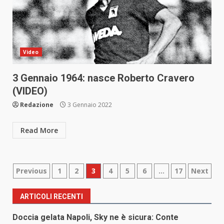
Video
3 Gennaio 1964: nasce Roberto Cravero
(VIDEO)
Redazione
3 Gennaio 2022
Read More
Paginazione
Previous
1
2
3
4
5
6
…
17
Next
degli
ARTICOLI RECENTI
articoli
Doccia gelata Napoli, Sky ne è sicura: Conte