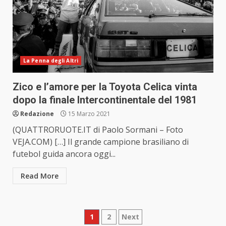
La Penna degli Altri
Zico e l’amore per la Toyota Celica vinta
dopo la finale Intercontinentale del 1981
Redazione
15 Marzo 2021
(QUATTRORUOTE.IT di Paolo Sormani – Foto
VEJA.COM) […] Il grande campione brasiliano di
futebol guida ancora oggi...
Read More
Paginazione
1
2
Next