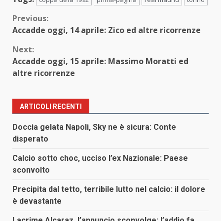
Continue
Previous:
Accadde oggi, 14 aprile: Zico ed altre ricorrenze
Reading
Next:
Accadde oggi, 15 aprile: Massimo Moratti ed
altre ricorrenze
ARTICOLI RECENTI
Doccia gelata Napoli, Sky ne è sicura: Conte
disperato
Calcio sotto choc, ucciso l’ex Nazionale: Paese
sconvolto
Precipita dal tetto, terribile lutto nel calcio: il dolore
è devastante
Lacrime Alcaraz, l’annuncio sconvolge: l’addio fa