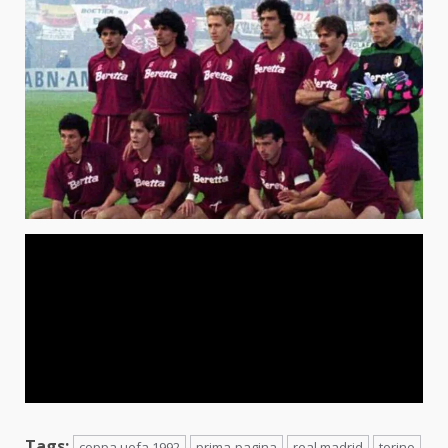
Tags:
coppa uefa 1992
prima-pagina
real madrid
torino