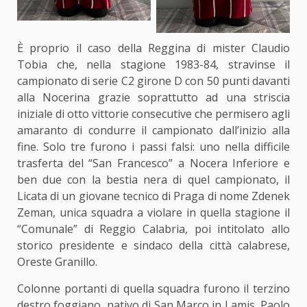
È proprio il caso della
Reggina
di mister Claudio
Tobia che, nella stagione 1983-84, stravinse il
campionato di serie C2 girone D con 50 punti davanti
alla Nocerina grazie soprattutto ad una striscia
iniziale di otto vittorie consecutive che permisero agli
amaranto di condurre il campionato dall’inizio alla
fine. Solo tre furono i passi falsi: uno nella difficile
trasferta del “San Francesco” a Nocera Inferiore e
ben due con la bestia nera di quel campionato, il
Licata di un giovane tecnico di Praga di nome Zdenek
Zeman, unica squadra a violare in quella stagione il
“Comunale” di Reggio Calabria, poi intitolato allo
storico presidente e sindaco della città calabrese,
Oreste Granillo.
Colonne portanti di quella squadra furono il terzino
destro foggiano, nativo di San Marco in Lamis, Paolo