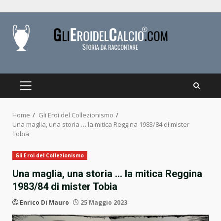
Skip
to
content
PRIMARY
MENU
Home
Gli Eroi del Collezionismo
Una maglia, una storia … la mitica Reggina 1983/84 di mister
Tobia
Gli Eroi del Collezionismo
Una maglia, una storia … la mitica Reggina
1983/84 di mister Tobia
Enrico Di Mauro
25 Maggio 2023