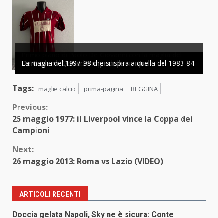
Primo piano di Paolo De Giovanni con la maglia del
Il particolare …
1983-84
De Giovanni secondo in piedi da sinistra
De Giovanni Qui terzo in piedi da sinistra
La maglia del 1997-98 che si ispira a quella del 1983-84
Tags:
maglie calcio
prima-pagina
REGGINA
Continue
Previous:
25 maggio 1977: il Liverpool vince la Coppa dei
Reading
Campioni
Next:
26 maggio 2013: Roma vs Lazio (VIDEO)
ARTICOLI RECENTI
Doccia gelata Napoli, Sky ne è sicura: Conte