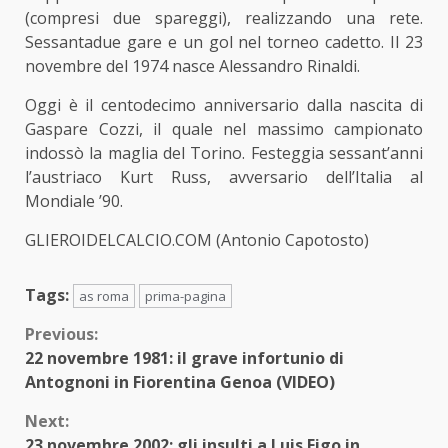
(compresi due spareggi), realizzando una rete.
Sessantadue gare e un gol nel torneo cadetto. Il 23
novembre del 1974 nasce Alessandro Rinaldi.
Oggi è il centodecimo anniversario dalla nascita di
Gaspare Cozzi, il quale nel massimo campionato
indossò la maglia del Torino. Festeggia sessant’anni
l’austriaco Kurt Russ, avversario dell’Italia al
Mondiale ’90.
GLIEROIDELCALCIO.COM (Antonio Capotosto)
Tags:
as roma
prima-pagina
Continue
Previous:
22 novembre 1981: il grave infortunio di
Reading
Antognoni in Fiorentina Genoa (VIDEO)
Next:
23 novembre 2002: gli insulti a Luis Figo in