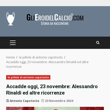
Skip
to
content
PRIMARY
MENU
Home
le pillole di antonio capotosto
Accadde oggi, 23 novembre: Alessandro Rinaldi ed altre
ricorrenze
le pillole di antonio capotosto
Accadde oggi, 23 novembre: Alessandro
Rinaldi ed altre ricorrenze
Antonio Capotosto
23 Novembre 2024