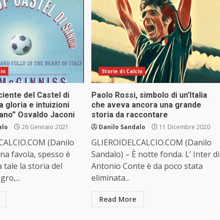
cio
Storie di Calcio
ciente del Castel di
Paolo Rossi, simbolo di un’Italia
 gloria e intuizioni
che aveva ancora una grande
mano” Osvaldo Jaconi
storia da raccontare
alo
26 Gennaio 2021
Danilo Sandalo
11 Dicembre 2020
CALCIO.COM (Danilo
GLIEROIDELCALCIO.COM (Danilo
na favola, spesso è
Sandalo) – È notte fonda. L’ Inter di
a tale la storia del
Antonio Conte è da poco stata
gro,...
eliminata...
Read More