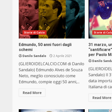
Storie di Calcio
Storie di Cal
Edmundo, 50 anni fuori dagli
31 marzo, u
schemi
“santificare
per Paolo Ma
Danilo Sandalo
2 Aprile 2021
Danilo Sand
(GLIEROIDELCALCIO.COM di Danilo
(GLIEROIDEL
Sandalo) Edmundo Alves de Souza
Sandalo) Il
Neto, meglio conosciuto come
data importa
Edmundo, compie oggi 50 anni,...
Italiana di cal
Read More
Read More