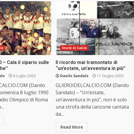
cio
Storie di Calcio
 – Cala il sipario sulle
Il ricordo mai tramontato di
che”
“un’estate, un’avventura in più”
alo
8 Luglio 2020
Danilo Sandalo
11 Giugno 2020
CALCIO.COM (Danilo
GLIEROIDELCALCIO.COM (Danilo
omenica 8 luglio 1990
Sandalo) – “Un’estate,
adio Olimpico di Roma
un’avventura in più”, non è solo
...
una strofa della canzone cantata
da...
Read More