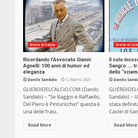
Storie di Calcio
Storie di Cal
Ricordando l’Avvocato Gianni
Il volo incos
Agnelli: 100 anni di humor ed
Sangro …. tra
eleganza
dello “scia
Danilo Sandalo
12 Marzo 2021
Danilo Sand
GLIEROIDELCALCIO.COM (Danilo
GLIEROIDEL
Sandalo) – “Se Baggio è Raffaello,
Sandalo) – U
Del Piero è Pinturicchio” questa è
stata definit
una delle frasi...
Castel di San
Read More
Read More