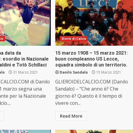
cio
Storie di Calcio
na data da
15 marzo 1908 – 15 marzo 2021:
”: esordio in Nazionale
buon compleanno US Lecce,
ldini e Totò Schillaci
squadra simbolo di un territorio.
alo
31 Marzo 2021
Danilo Sandalo
15 Marzo 2021
CALCIO.COM di Danilo
GLIEROIDELCALCIO.COM (Danilo
 31 marzo segna una
Sandalo) – “Che anno è? Che
nte per la Nazionale
giorno è? Questo è il tempo di
cio....
vivere con...
Read More