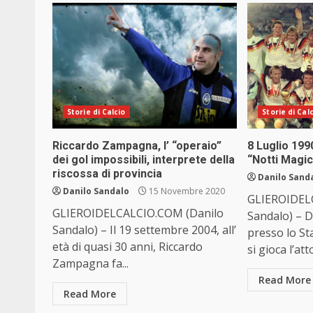
Storie di Calcio
Storie di Cal
Riccardo Zampagna, l’ “operaio”
8 Luglio 1990
dei gol impossibili, interprete della
“Notti Magi
riscossa di provincia
Danilo Sand
Danilo Sandalo
15 Novembre 2020
GLIEROIDEL
GLIEROIDELCALCIO.COM (Danilo
Sandalo) – D
Sandalo) – Il 19 settembre 2004, all’
presso lo St
età di quasi 30 anni, Riccardo
si gioca l’atto
Zampagna fa...
Read More
Read More