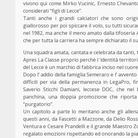
vivono qui come Mirko Vucinic, Ernesto Chevant
considerati “figli di Lecce”.
Tanti anche i grandi calciatori che sono origi
giallorosso per poi spiccare il volo, su tutti s
nel 1982, ma anche il meno amato dalla tifoseria 
che per tutta la carriera ha sempre dichiarato il s
Una squadra amata, cantata e celebrata da tanti, t
Apres La Classe proprio perchè l ‘identità territori
del Lecce è un marchio di fabbrica inciso nel cuor
Dopo l’ addio della famiglia Semeraro e l’ avvento
difficili per via della permanenza in LegaPro, fi
Saverio Sticchi Damiani, leccese DOC, che nel 
panchina, una doppia promozione che riporta il
“purgatorio”.
Un capitolo a parte lo meritano anche gli allena
questi anni, da Fascetti a Mazzone, da Delio Ross
Ventura e Cesare Prandelli e il grande Maestro 
regalato emozioni rispettando ed onorando la piaz