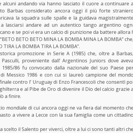
 alcuni andando via hanno lasciato il cuore a continuare 
to Barbas considerato ancora oggi il più forte stranier
ricava la squadra sulle spalle e la guidava magistralment
 a lasciarsi andare ad un autentico tango argentino ogn
no e se poi vi era un calcio di punizione da battere allora l
oro di “BETO BETO BETO MINA LA BOMBA MINA LA BOMBA” che
ETO TIRA LA BOMBA TIRA LA BOMBA”.
storica promozione in Serie A (1985) che, oltre a Barbas
Pasculli, proveniente dall’ Argentinos Juniors dove avev
o 1985/86 fu convocato dalla nazionale del suo Paese pe
i di Messico 1986 e con cui si laureò campione del mond
i finale contro l’ Uruguay di Enzo Francescoli che consentì po
nghilterra e al Pibe de Oro di divenire il Dio del calcio grazie 
 a finire.
lcio mondiale di cui ancora oggi ne va fiera dal momento ch
imasto a vivere a Lecce con la sua famiglia come un cittadin
celto il Salento per viverci, oltre a lui ci sono tanti altri ch