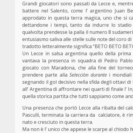
Grandi giocatori sono passati da Lecce e, mentre
battere nel Salento, come l’ argentino Juan Be
approdato in questa terra magica, uno che si ca
dettandone i tempi, tanto da indurre lo stadio
qualvolta prendesse la palla il numero 8 sudamerica
entusiasmo saliva alle stelle sulle note del c
tradotto letteralmente significa “BETO BETO B
Un Lecce in salsa argentina quello della prima 
vantava la presenza in squadra di Pedro Pablo 
giocato con Maradona, che alla fine del torne
prendere parte alla
Selecciòn durante
i mondial
segnando il gol decisivo nella sfida degli ottavi d
all’ Argentina di affrontare nei quarti di finale l’ I
quella storica partita che tutti sappiamo come andò
Una presenza che portò Lecce alla ribalta del ca
Pasculli, terminata la carriera da calciatore, è r
nato e cresciuto in questa terra.
Ma non è l’ unico che appese le scarpe al chiodo ha s