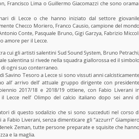
on, Francisco Lima o Guillermo Giacomazzi che sono orama
nari di Lecce o che hanno iniziato dal settore giovanil
icuramente Checco Moriero, Franco Causio, campione del mond
Antonio Conte, Pasquale Bruno, Gigi Garzya, Fabrizio Miccol
uo amore per il Lecce.
ra cui gli artisti salentini Sud Sound System, Bruno Petrachi
ale salentina si rivede nella squadra giallorossa ed il simbol
e di ogni suo conterraneo.
 di Savino Tesoro a Lecce si sono vissuti anni calcisticament
no all’ arrivo dell’ attuale gruppo dirigente con president
biennio 2017/18 e 2018/19 ottiene, con Fabio Liverani i
 Lecce nell’ Olimpo del calcio italiano dopo sei anni d
tori di questo sodalizio che si sono succeduti nel corso d
i a Fabio Liverani, senza dimenticare gli “azzurri” Giampier
Zdenek Zeman, tutte persone preparate e squisite che hann
za e la maglia.