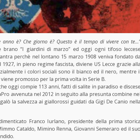
e anno è? Che giorno è? Questo è il tempo di vivere con te…
e brano “I giardini di marzo” ed oggi ogni tifoso lecces
antra perchè nel lontano 15 marzo 1908 veniva fondato d
1927, in pieno regime fascista, diviene US Lecce grazie all
ialmente i colori sociali sono il bianco ed il nero, mentre i
 viene promosso per la prima volta in Serie B.
che oggi compie 113 anni, fatti di salite in paradiso e disces
egaPro avvenuta nel 2012 in seguito alla presunta combine ne
galò la salvezza ai giallorossi guidati da Gigi De Canio nell
dimenticato Franco Iurlano, presidente della prima storic
 Mimmo Cataldo, Mimino Renna, Giovanni Semeraro ed il su
andido.