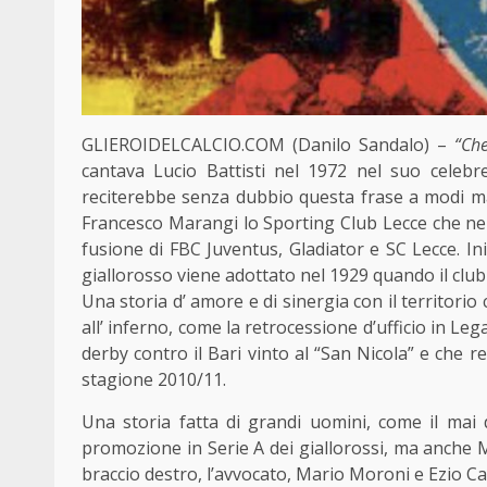
GLIEROIDELCALCIO.COM (Danilo Sandalo) –
“Ch
cantava Lucio Battisti nel 1972 nel suo celebr
reciterebbe senza dubbio questa frase a modi m
Francesco Marangi lo Sporting Club Lecce che nel 
fusione di FBC Juventus, Gladiator e SC Lecce. Iniz
giallorosso viene adottato nel 1929 quando il club
Una storia d’ amore e di sinergia con il territorio 
all’ inferno, come la retrocessione d’ufficio in L
derby contro il Bari vinto al “San Nicola” e che re
stagione 2010/11.
Una storia fatta di grandi uomini, come il mai 
promozione in Serie A dei giallorossi, ma anche
braccio destro, l’avvocato, Mario Moroni e Ezio C