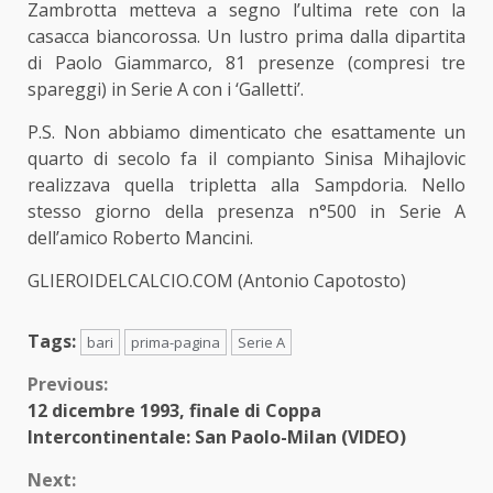
Zambrotta metteva a segno l’ultima rete con la
casacca biancorossa. Un lustro prima dalla dipartita
di Paolo Giammarco, 81 presenze (compresi tre
spareggi) in Serie A con i ‘Galletti’.
P.S. Non abbiamo dimenticato che esattamente un
quarto di secolo fa il compianto
Sinisa Mihajlovic
realizzava quella tripletta alla Sampdoria. Nello
stesso giorno della presenza n°500 in Serie A
dell’amico Roberto Mancini.
GLIEROIDELCALCIO.COM (Antonio Capotosto)
Tags:
bari
prima-pagina
Serie A
Continue
Previous:
12 dicembre 1993, finale di Coppa
Reading
Intercontinentale: San Paolo-Milan (VIDEO)
Next: