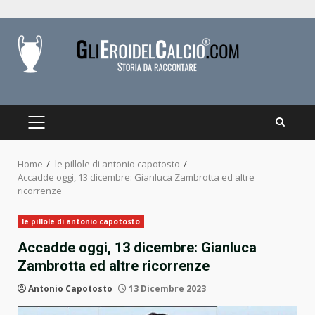
Skip
to
content
PRIMARY
MENU
Home
le pillole di antonio capotosto
Accadde oggi, 13 dicembre: Gianluca Zambrotta ed altre
ricorrenze
le pillole di antonio capotosto
Accadde oggi, 13 dicembre: Gianluca
Zambrotta ed altre ricorrenze
Antonio Capotosto
13 Dicembre 2023