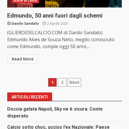
Storie di Calcio
Edmundo, 50 anni fuori dagli schemi
Danilo Sandalo
2 Aprile 2021
(GLIEROIDELCALCIO.COM di Danilo Sandalo)
Edmundo Alves de Souza Neto, meglio conosciuto
come Edmundo, compie oggi 50 anni,...
Read More
Paginazione
1
2
Next
degli
ARTICOLI RECENTI
articoli
Doccia gelata Napoli, Sky ne è sicura: Conte
disperato
Calcio sotto choc, ucciso l’ex Nazionale: Paese