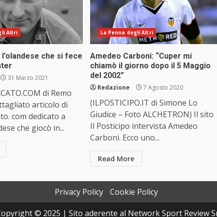
i Altri
La Penna degli Altri
 l’olandese che si fece
Amedeo Carboni: “Cuper mi
nter
chiamò il giorno dopo il 5 Maggio
del 2002”
31 Marzo 2021
Redazione
7 Agosto 2020
CATO.COM di Remo
(ILPOSTICIPO.IT di Simone Lo
tagliato articolo di
Giudice – Foto ALCHETRON) Il sito
to. com dedicato a
Il Posticipo intervista Amedeo
ese che giocò in...
Carboni. Ecco uno...
Read More
Privacy Policy
Cookie Policy
opyright © 2025 | Sito aderente al Network Sport Review S