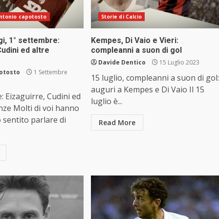
 antonio capotosto
Storie di Calcio
i, 1° settembre:
Kempes, Di Vaio e Vieri:
Cudini ed altre
compleanni a suon di gol
Davide Dentico
15 Luglio 2023
otosto
1 Settembre
15 luglio, compleanni a suon di gol:
auguri a Kempes e Di Vaio Il 15
: Eizaguirre, Cudini ed
luglio è...
enze Molti di voi hanno
 sentito parlare di
Read More