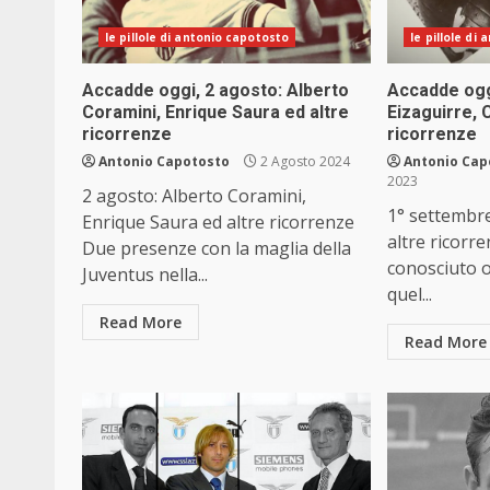
le pillole di antonio capotosto
le pillole di
Accadde oggi, 2 agosto: Alberto
Accadde ogg
Coramini, Enrique Saura ed altre
Eizaguirre, 
ricorrenze
ricorrenze
Antonio Capotosto
2 Agosto 2024
Antonio Cap
2023
2 agosto: Alberto Coramini,
1° settembre
Enrique Saura ed altre ricorrenze
altre ricorr
Due presenze con la maglia della
conosciuto o
Juventus nella...
quel...
Read More
Read More