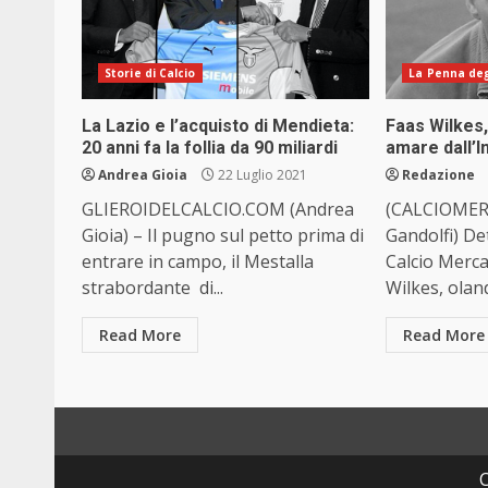
Storie di Calcio
La Penna degl
La Lazio e l’acquisto di Mendieta:
Faas Wilkes,
20 anni fa la follia da 90 miliardi
amare dall’I
Andrea Gioia
22 Luglio 2021
Redazione
GLIEROIDELCALCIO.COM (Andrea
(CALCIOMER
Gioia) – Il pugno sul petto prima di
Gandolfi) Det
entrare in campo, il Mestalla
Calcio Merca
strabordante di...
Wilkes, oland
Read More
Read More
C